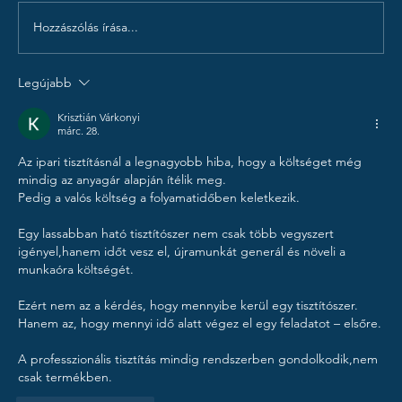
Hozzászólás írása...
Legújabb
Krisztián Várkonyi
márc. 28.
Recessziós időkben a hatékonyság a túlélés
Az ipari tisztításnál a legnagyobb hiba, hogy a költséget még 
mindig az anyagár alapján ítélik meg.
kulcsa ⚠️📉🔧
Pedig a valós költség a folyamatidőben keletkezik.
Egy lassabban ható tisztítószer nem csak több vegyszert 
igényel,hanem időt vesz el, újramunkát generál és növeli a 
munkaóra költségét.
Ezért nem az a kérdés, hogy mennyibe kerül egy tisztítószer.
Hanem az, hogy mennyi idő alatt végez el egy feladatot – elsőre.
A professzionális tisztítás mindig rendszerben gondolkodik,nem 
csak termékben.