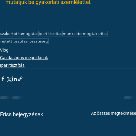
mutatjuk be gyakorlati szemlélettel. 
szakertoi tamogatas
ipari tisztitas
munkaido megtakaritas
rejtett tisztitasi veszteseg
Vlog
Gazdaságos megoldások
Ipari tisztítás
Az összes megtekintése
Friss bejegyzések