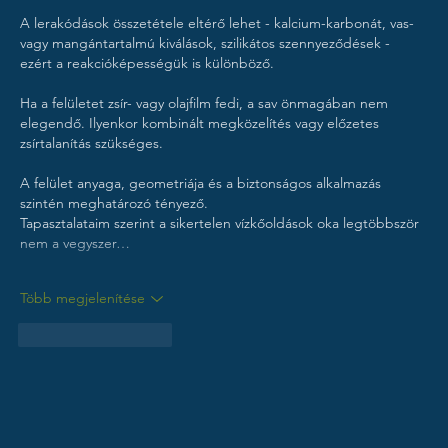
A lerakódások összetétele eltérő lehet - kalcium-karbonát, vas- 
vagy mangántartalmú kiválások, szilikátos szennyeződések - 
ezért a reakcióképességük is különböző.
Ha a felületet zsír- vagy olajfilm fedi, a sav önmagában nem 
elegendő. Ilyenkor kombinált megközelítés vagy előzetes 
zsírtalanítás szükséges.
A felület anyaga, geometriája és a biztonságos alkalmazás 
szintén meghatározó tényező.
Tapasztalataim szerint a sikertelen vízkőoldások oka legtöbbször 
nem a vegyszer…
Több megjelenítése
Kedvelés
Válasz