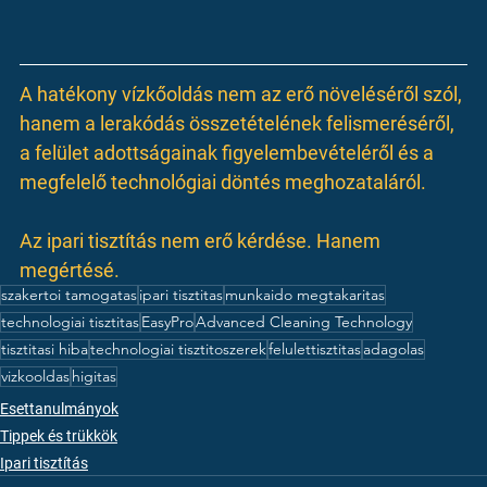
A hatékony vízkőoldás nem az erő növeléséről szól, 
hanem a lerakódás összetételének felismeréséről, 
a felület adottságainak figyelembevételéről és a 
megfelelő technológiai döntés meghozataláról.
Az ipari tisztítás nem erő kérdése. Hanem 
megértésé.
szakertoi tamogatas
ipari tisztitas
munkaido megtakaritas
technologiai tisztitas
EasyPro
Advanced Cleaning Technology
tisztitasi hiba
technologiai tisztitoszerek
felulettisztitas
adagolas
vizkooldas
higitas
Esettanulmányok
Tippek és trükkök
Ipari tisztítás