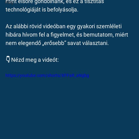
mint elsőre gondolnánk, és ez a tisztítás 
Vlog
technológiáját is befolyásolja.
Az alábbi rövid videóban egy gyakori szemléleti 
hibára hívom fel a figyelmet, és bemutatom, miért 
nem elegendő „erősebb” savat választani.
👇 Nézd meg a videót:
https://youtube.com/shorts/XFFaR_xNgbg