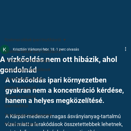
Szakmai cikkek ipari tisztításról
Krisztián Várkonyi
febr. 18.
1 perc olvasás
Szakmai cikkek ipari tisztításról
A vízkőoldás nem ott hibázik, ahol
Innováció és technológia
gondolnád
Gazdaságos megoldások
A vízkőoldás ipari környezetben 
Fenntartható tisztítás
Esettanulmányok
gyakran nem a koncentráció kérdése, 
Tippek és trükkök
hanem a helyes megközelítésé. 
Ipari tisztítás
Technológiai tisztítószerek
A Kárpát-medence magas ásványianyag-tartalmú 
vizei miatt a lerakódások összetettebbek lehetnek, 
Patrónus Program