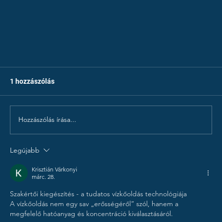
1 hozzászólás
Hozzászólás írása...
Legújabb
Krisztián Várkonyi
márc. 28.
A jó tisztítószer nem csak tisztít – meg is óv
Szakértői kiegészítés - a tudatos vízkőoldás technológiája
A vízkőoldás nem egy sav „erősségéről” szól, hanem a 
megfelelő hatóanyag és koncentráció kiválasztásáról.