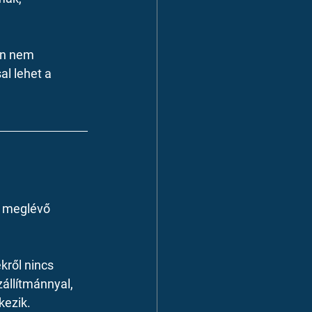
en nem 
l lehet a 
a meglévő 
ről nincs 
zállítmánnyal, 
kezik.