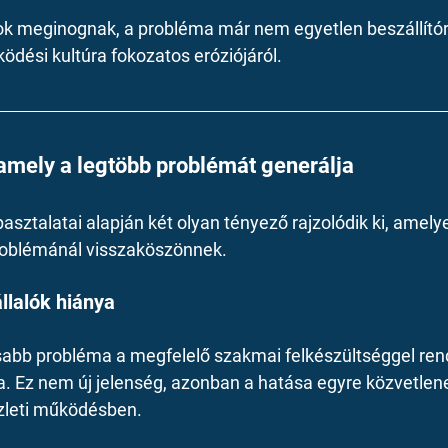
ok meginognak, a probléma már nem egyetlen beszállítór
dési kultúra fokozatos eróziójáról.
 amely a legtöbb problémát generálja
asztalatai alapján két olyan tényező rajzolódik ki, amelye
problémánál visszaköszönnek.
lalók hiánya
sabb probléma a megfelelő szakmai felkészültséggel ren
. Ez nem új jelenség, azonban a hatása egyre közvetlene
zleti működésben.