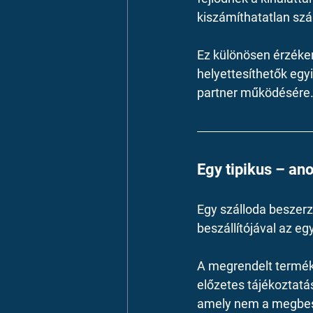
kiszámíthatatlan szá
Ez különösen érzéken
helyettesíthetők egyi
partner működésére
Egy tipikus – an
Egy szálloda beszer
beszállítójával az e
A megrendelt terméke
előzetes tájékoztatás
amely nem a megbes