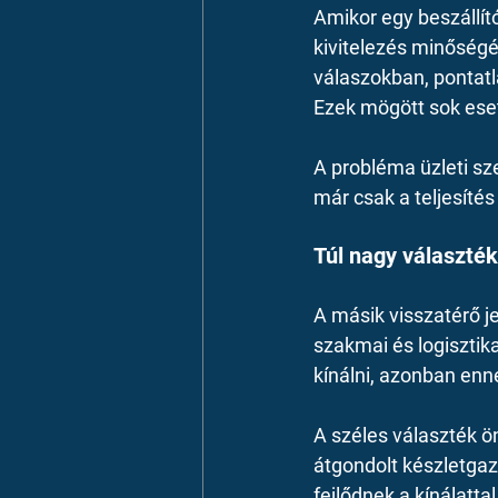
Amikor egy beszállít
kivitelezés minőségé
válaszokban, pontatl
Ezek mögött sok eset
A probléma üzleti sze
már csak a teljesíté
Túl nagy választék
A másik visszatérő je
szakmai és logisztik
kínálni, azonban enn
A széles választék 
átgondolt készletgaz
fejlődnek a kínálatta