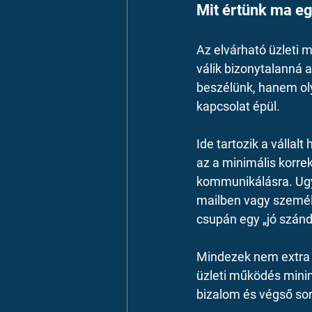
Mit értünk ma eg
Az elvárható üzleti
válik bizonytalanná 
beszélünk, hanem ol
kapcsolat épül.
Ide tartozik a vállalt
az a minimális korre
kommunikálásra. Ugya
mailben vagy személy
csupán egy „jó szánd
Mindezek nem extra 
üzleti működés minim
bizalom és végső sor