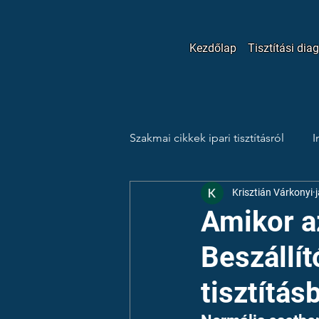
Kezdőlap
Tisztítási dia
Szakmai cikkek ipari tisztításról
I
Krisztián Várkonyi
Esettanulmányok
Tippek é
Amikor az
Beszállít
tisztítás