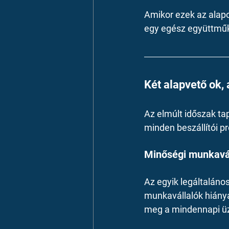
Amikor ezek az alap
egy egész együttműkö
Két alapvető ok,
Az elmúlt időszak tap
minden beszállítói 
Minőségi munkavál
Az egyik legáltaláno
munkavállalók hiánya
meg a mindennapi ü