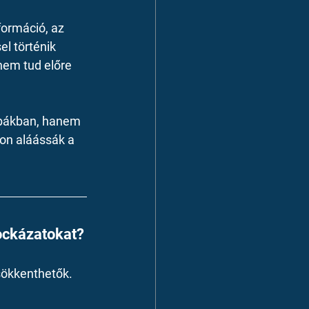
formáció, az 
l történik 
em tud előre 
ibákban, hanem 
on aláássák a 
kockázatokat?
sökkenthetők.