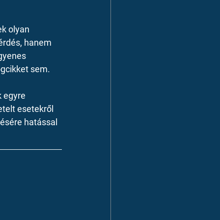
ek olyan 
érdés, hanem 
egyenes 
ogcikket sem.
 egyre 
elt esetekről 
ésére hatással 