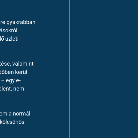
yre gyakrabban 
ásokról 
 üzleti 
ítése, valamint 
dőben kerül 
 – egy e-
elent, nem 
em a normál 
 kölcsönös 