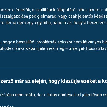
ezen elérhetők, a szállítások állapotáról nincs pontos in
visszaigazolása pedig elmarad, vagy csak jelentős késésse
robléma nem egy-egy hiba, hanem az, hogy a beszerző n
ja, hogy a beszállítói problémák sokszor nem látványos h
űködési zavarokban jelennek meg – amelyek hosszú táv
szerző már az elején, hogy kiszűrje ezeket a 
kizárása nem reális, de tudatos döntésekkel jelentősen c