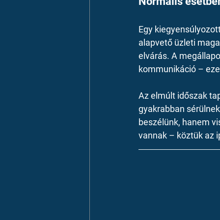
Normális esetbe
Egy kiegyensúlyozott,
alapvető üzleti mag
elvárás. A megállapod
kommunikáció – ezekr
Az elmúlt időszak ta
gyakrabban sérülnek,
beszélünk, hanem vis
vannak – köztük az ipa