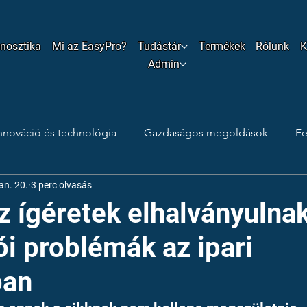
gnosztika
Mi az EasyPro?
Tudástár
Termékek
Rólunk
K
Admin
nnováció és technológia
Gazdaságos megoldások
Fe
jan. 20.
3 perc olvasás
s trükkök
Ipari tisztítás
Technológiai tisztítószerek
 ígéretek elhalványulnak
ói problémák az ipari
ban