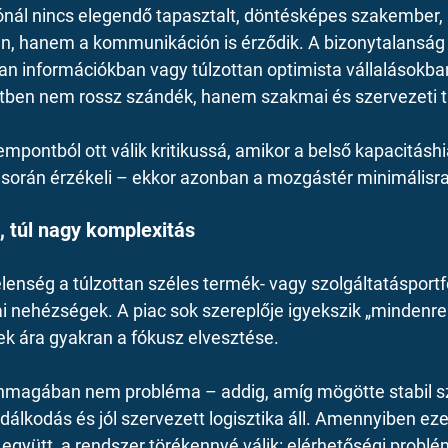
ónál nincs elegendő tapasztalt, döntésképes szakember,
n, hanem a kommunikáción is érződik. A bizonytalanság k
an információkban vagy túlzottan optimista vállalásokban
ben nem rossz szándék, hanem szakmai és szervezeti túl
mpontból ott válik kritikussá, amikor a belső kapacitáshi
s során érzékeli – ekkor azonban a mozgástér minimálisr
, túl nagy komplexitás
lenség a túlzottan széles termék- vagy szolgáltatásportf
ai nehézségek. A piac sok szereplője igyekszik „mindenr
ek ára gyakran a fókusz elvesztése.
önmagában nem probléma – addig, amíg mögötte stabil sz
dálkodás és jól szervezett logisztika áll. Amennyiben ez
l együtt, a rendszer törékennyé válik: elérhetőségi problé