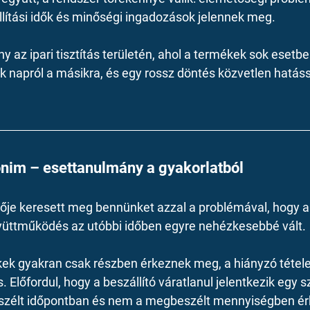
llítási idők és minőségi ingadozások jelennek meg.
y az ipari tisztítás területén, ahol a termékek sok esetb
k napról a másikra, és egy rossz döntés közvetlen hatássa
.
onim – esettanulmány a gyakorlatból
zője keresett meg bennünket azzal a problémával, hogy 
gyüttműködés az utóbbi időben egyre nehézkesebbé vált.
k gyakran csak részben érkeznek meg, a hiányzó tételek
. Előfordul, hogy a beszállító váratlanul jelentkezik egy s
zélt időpontban és nem a megbeszélt mennyiségben ér