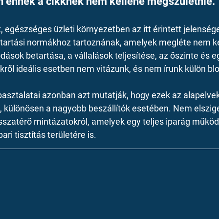
n ennek a cikknek nem kellene megszületnie.
 egészséges üzleti környezetben az itt érintett jelenség
atartási normákhoz tartoznának, amelyek megléte nem k
ások betartása, a vállalások teljesítése, az őszinte és 
ől ideális esetben nem vitázunk, és nem írunk külön bl
pasztalatai azonban azt mutatják, hogy ezek az alapelvek
 különösen a nagyobb beszállítók esetében. Nem elsziget
szatérő mintázatokról, amelyek egy teljes iparág működ
ri tisztítás területére is.