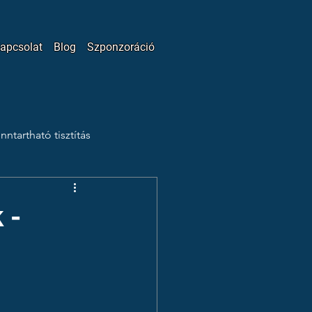
apcsolat
Blog
Szponzoráció
nntartható tisztítás
Patrónus Program
Vlog
 -