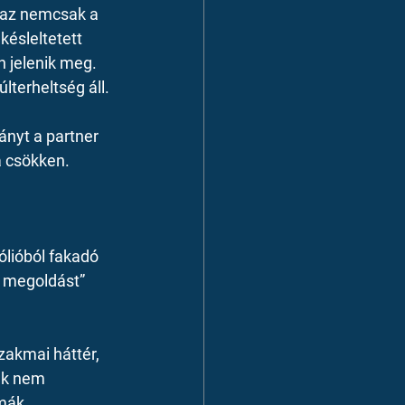
 az nemcsak a 
ésleltetett 
 jelenik meg. 
terheltség áll.
ányt a partner 
a csökken.
ólióból fakadó 
e megoldást” 
akmai háttér, 
ek nem 
mák, 