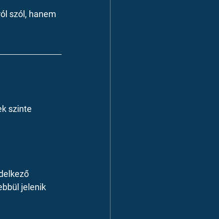
ól szól, hanem 
k szinte 
delkező 
bbül jelenik 