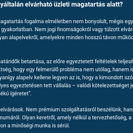
yáltalán elvárható üzleti magatartás alatt?
 magatartás fogalma elméletben nem bonyolult, mégis eg
a gyakorlatban. Nem jogi finomságokról vagy túlzott elvár
yan alapelvekről, amelyekre minden hosszú távon működő
 határidők betartása, az előre egyeztetett feltételek teljes
ktség, hogy egy felmerülő probléma nem utólag, hanem i
nígy alapelv kellene legyen az is, hogy a kimondott szó
es egyeztetésen tett vállalás – valódi kötelezettséget j
ékú ígéretet”.
elvárások. Nem prémium szolgáltatásról beszélünk, han
umáról. Olyan keretről, amely nélkül a tervezhetőség, a
on a minőségi munka is sérül.