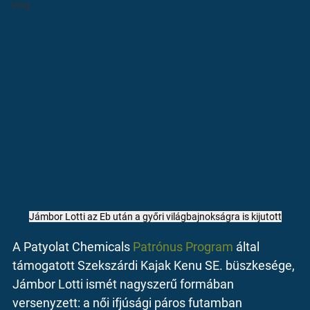
Vlog
Jámbor Lotti az Eb után a győri világbajnokságra is kijutott
A 
Patyolat Chemicals 
Patrónus Program
 által 
támogatott Szekszárdi Kajak Kenu SE. büszkesége, 
Jámbor Lotti
 ismét nagyszerű formában 
versenyzett: a női ifjúsági páros futamban 