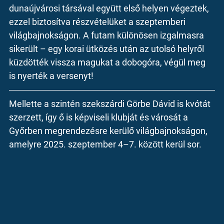
dunaújvárosi társával együtt 
első helyen végeztek
, 
ezzel biztosítva részvételüket a szeptemberi 
világbajnokságon. A futam különösen izgalmasra 
sikerült – egy korai ütközés után az utolsó helyről 
küzdötték vissza magukat a dobogóra, végül meg 
is nyerték a versenyt!
Mellette a szintén szekszárdi 
Görbe Dávid
 is kvótát 
szerzett, így ő is képviseli klubját és városát a 
Győrben megrendezésre kerülő világbajnokságon
, 
amelyre 2025. szeptember 4–7. között kerül sor.