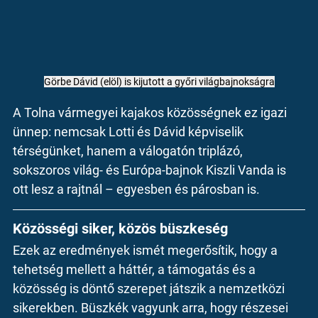
Görbe Dávid (elöl) is kijutott a győri világbajnokságra
A Tolna vármegyei kajakos közösségnek ez igazi 
ünnep: nemcsak Lotti és Dávid képviselik 
térségünket, hanem a válogatón triplázó, 
sokszoros világ- és Európa-bajnok 
Kiszli Vanda
 is 
ott lesz a rajtnál – egyesben és párosban is.
Közösségi siker, közös büszkeség
Ezek az eredmények ismét megerősítik, hogy a 
tehetség mellett a háttér, a támogatás és a 
közösség is döntő szerepet játszik a nemzetközi 
sikerekben. Büszkék vagyunk arra, hogy részesei 