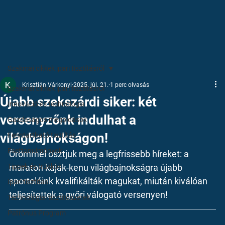
Szakmai cikkek ipari tisztításról
Krisztián Várkonyi
2025. júl. 21.
1 perc olvasás
Szakmai cikkek ipari tisztításról
Újabb szekszárdi siker: két
Innováció és technológia
versenyzőnk indulhat a
Gazdaságos megoldások
világbajnokságon!
Fenntartható tisztítás
Esettanulmányok
Örömmel osztjuk meg a legfrissebb híreket: a 
Tippek és trükkök
maraton kajak-kenu világbajnokságra
 újabb 
sportolóink kvalifikálták magukat, miután kiválóan 
Ipari tisztítás
teljesítettek a 
győri válogató versenyen
!
Technológiai tisztítószerek
Patrónus Program