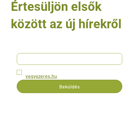
Értesüljön elsők
között az új hírekről
*
Email
*
Igen, kérem a friss híreket és ajánlatokat a 
vegyszeres.hu
-tól!
Beküldés
Patyolat Chemicals Kft.