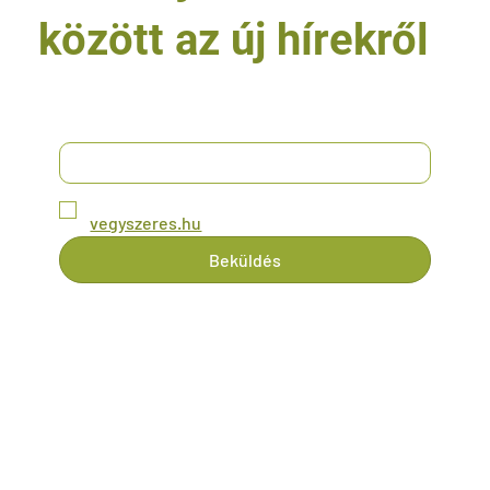
között az új hírekről
*
Email
*
Igen, kérem a friss híreket és ajánlatokat a 
vegyszeres.hu
-tól!
Beküldés
Patyolat Chemicals Kft.
GDPR