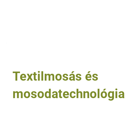
• gyermektáborok és közösségi étkeztetés
• gépi mosogatási rendszerek
• vízkeménységi, öblítési és adagolási problémák
Tovább olvasom
7
Textilmosás és
mosodatechnológia
• mosodák és intézményi mosási rendszerek
• szállodai textíliák
• egészségügyi és közösségi textíliák
• munkaruhák és erősen igénybe vett textíliák
• folteltávolítás és mosási programok