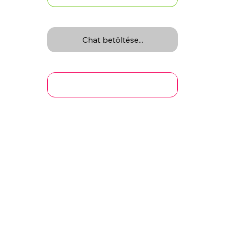
Chat betöltése...
Szakértői támogatást kérek
Part