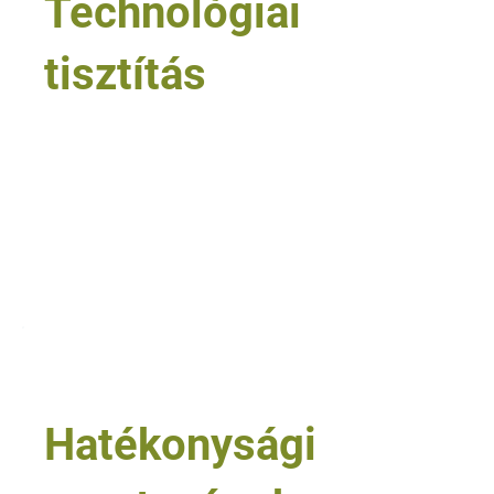
Technológiai
tisztítás
• gyártóüzemek és technológiai területek
• ipari gépek és berendezések
• nehézipar, fémmegmunkálás és autóipar
• repülőgép- és járműüzemeltetés
• speciális felületek és technológiai maradványok
Tovább olvasom
5
Hatékonysági