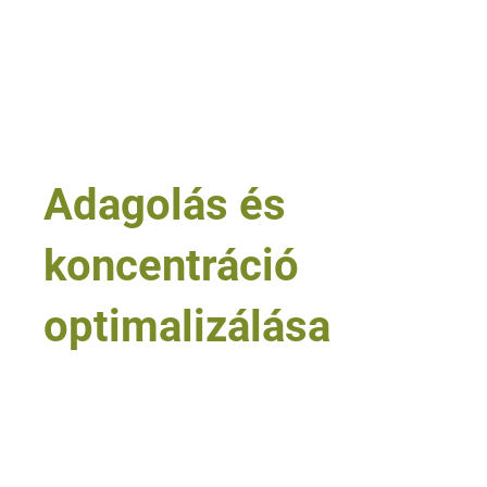
Tovább olvasom
8
Adagolás és
koncentráció
optimalizálása
• minden ipari és intézményi környezet
• kézi felhasználás és gépi adagolás
• koncentrátumok és hígítási rendszerek
• EasyPro jellegű felhasználási megoldások
• túladagolás, aluladagolás és hibás hígítás