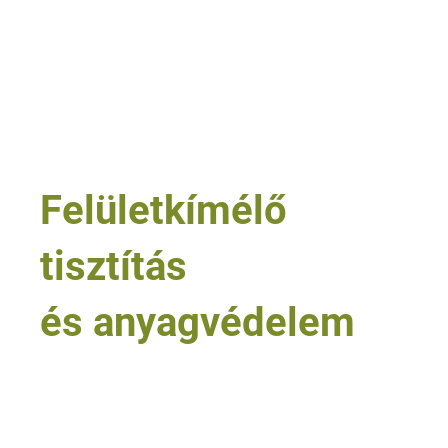
megelőzése
Tovább olvasom
9
Felületkímélő
tisztítás
és anyagvédelem
• érzékeny ipari és intézményi felületek
• inox, fém, műanyag és festett felületek
• wellness, fürdő és vizes felületek
• járműtechnológiai és repülőgép-üzemeltetési