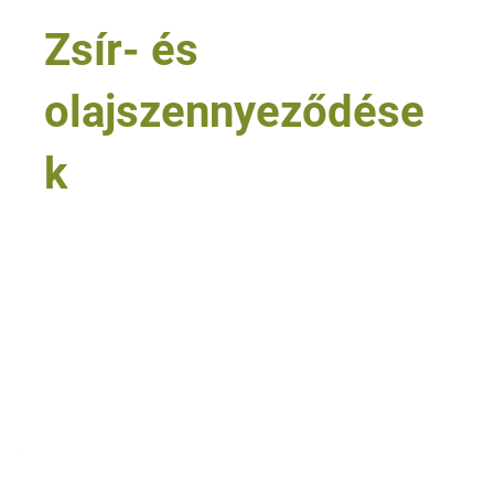
Zsír- és
olajszennyeződése
k
• ipari konyhák és nagykonyhák
• elszívók, zsírfogók és zsíros technológiai
felületek
• nehézipar és fémmegmunkálás
• gépek, alkatrészek és karbantartási területek
• autóipari és járműtechnológiai környezetek
Tovább olvasom
2