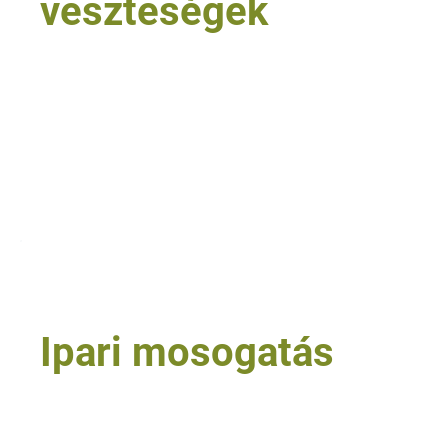
veszteségek
• ipari üzemek és termelő területek
• intézmények és nagy forgalmú létesítmények
• szolgáltató egységek és karbantartási területek
• logisztikai és raktári környezetek
• visszatérő tisztítási hibával érintett folyamatok
Tovább olvasom
6
Ipari mosogatás
• nagykonyhák és vendéglátóipari egységek
• szállodák és intézményi konyhák