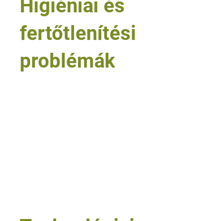
Higiéniai és
fertőtlenítési
problémák
• egészségügyi és intézményi területek
• gyermektáborok, közösségi létesítmények
• élelmiszerrel érintkező felületek
• nagykonyhák és HACCP-környezetek
• fertőtlenítés előtti tisztítási feladatok
Tovább olvasom
4