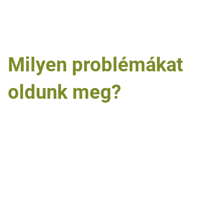
megfelelő rendszerrel kezdődik.
Milyen problémákat
oldunk meg?
Segítünk feltárni a tisztítási problémák valódi okait, és
olyan speciális tisztítószereket, technológiákat és
módszereket ajánlunk, amelyek valós üzemi környezetben
is működnek.
1