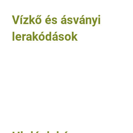
Vízkő és ásványi
lerakódások
• strandok, fürdők és wellness-részlegek
• zuhanyzók, csaptelepek és vizesblokkok
• szállodai és intézményi vizes területek
• vízzel terhelt gépi rendszerek
• kombinált vízkő-zsír lerakódások
Tovább olvasom
3