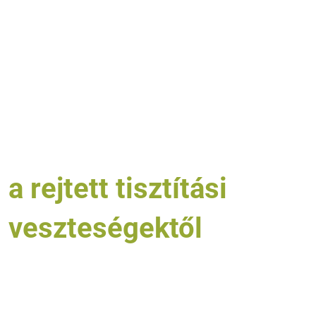
Védje meg
cége profitját
a rejtett tisztítási
veszteségektől
A tisztítás valódi költsége nem a tisztítószer,
hanem az elveszett idő, a plusz munkaóra és a