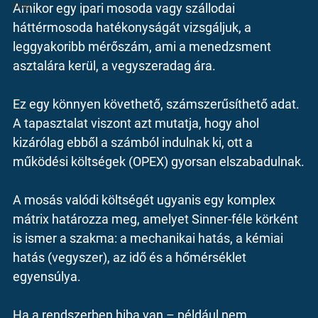
Vlog
Amikor egy ipari mosoda vagy szállodai 
háttérmosoda hatékonyságát vizsgáljuk, a 
leggyakoribb mérőszám, ami a menedzsment 
asztalára kerül, a vegyszeradag ára.
Ez egy könnyen követhető, számszerűsíthető adat. 
A tapasztalat viszont azt mutatja, hogy ahol 
kizárólag ebből a számból indulnak ki, ott a 
működési költségek (OPEX) gyorsan elszabadulnak.
A mosás valódi költségét ugyanis egy komplex 
mátrix határozza meg, amelyet Sinner-féle körként 
is ismer a szakma: a mechanikai hatás, a kémiai 
hatás (vegyszer), az idő és a hőmérséklet 
egyensúlya.
Ha a rendszerben hiba van – például nem 