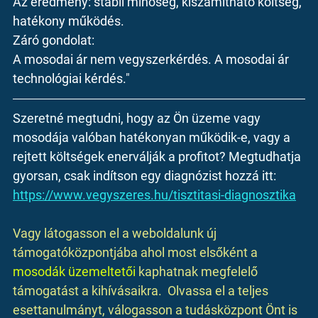
Az eredmény: stabil minőség, kiszámítható költség, 
hatékony működés.
Záró gondolat:
A mosodai ár nem vegyszerkérdés. A mosodai ár 
technológiai kérdés."
Szeretné megtudni, hogy az Ön üzeme vagy 
mosodája valóban hatékonyan működik-e, vagy a 
rejtett költségek enerválják a profitot? Megtudhatja 
gyorsan, csak indítson egy diagnózist hozzá itt: 
https://www.vegyszeres.hu/tisztitasi-diagnosztika
Vagy látogasson el a weboldalunk új 
támogatóközpontjába ahol most elsőként a 
mosodák üzemeltetői
 kaphatnak megfelelő 
támogatást a kihívásaikra.  Olvassa el a teljes 
esettanulmányt, válogasson a tudásközpont Önt is 