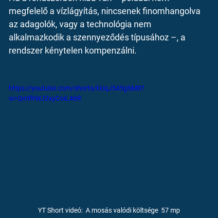
megfelelő a vízlágyítás, nincsenek finomhangolva 
az adagolók, vagy a technológia nem 
alkalmazkodik a szennyeződés típusához –, a 
rendszer kénytelen kompenzálni.
https://youtube.com/shorts/kUqJ545gSM8?
si=QmfRWJ2xyCoiL46R
YT Short videó:  A mosás valódi költsége  57 mp