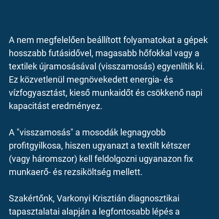
A nem megfelelően beállított folyamatokat a gépek 
hosszabb futásidővel, magasabb hőfokkal vagy a 
textilek újramosásával (visszamosás) egyenlítik ki. 
Ez közvetlenül megnövekedett energia- és 
vízfogyasztást, kieső munkaidőt és csökkenő napi 
kapacitást eredményez.
A "visszamosás" a mosodák legnagyobb 
profitgyilkosa, hiszen ugyanazt a textilt kétszer 
(vagy háromszor) kell feldolgozni ugyanazon fix 
munkaerő- és rezsiköltség mellett.
Szakértőnk, Varkonyi Krisztián diagnosztikai 
tapasztalatai alapján a legfontosabb lépés a 