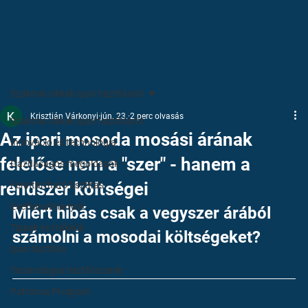
Szakmai cikkek ipari tisztításról
Krisztián Várkonyi
jún. 23.
2 perc olvasás
Szakmai cikkek ipari tisztításról
Az ipari mosoda mosási árának
Innováció és technológia
felelőse nem a "szer" - hanem a
Gazdaságos megoldások
rendszer költségei
Fenntartható tisztítás
Esettanulmányok
Miért hibás csak a vegyszer árából 
Tippek és trükkök
számolni a mosodai költségeket?
Ipari tisztítás
Technológiai tisztítószerek
Patrónus Program