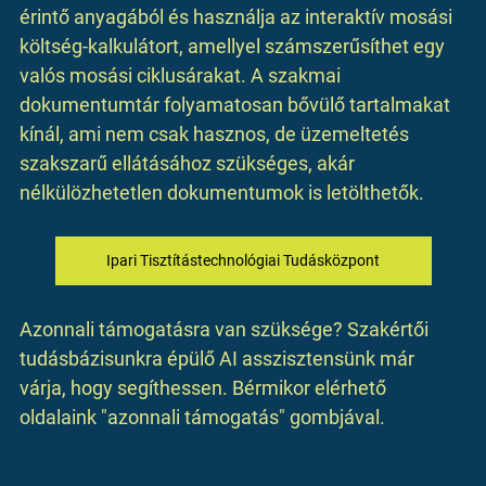
érintő anyagából és használja az interaktív mosási 
költség-kalkulátort, amellyel számszerűsíthet egy 
valós mosási ciklusárakat. A szakmai 
dokumentumtár folyamatosan bővülő tartalmakat 
kínál, ami nem csak hasznos, de üzemeltetés 
szakszarű ellátásához szükséges, akár 
nélkülözhetetlen dokumentumok is letölthetők. 
Ipari Tisztítástechnológiai Tudásközpont
Azonnali támogatásra van szüksége? Szakértői 
tudásbázisunkra épülő AI asszisztensünk már 
várja, hogy segíthessen. Bérmikor elérhető 
oldalaink "azonnali támogatás" gombjával.