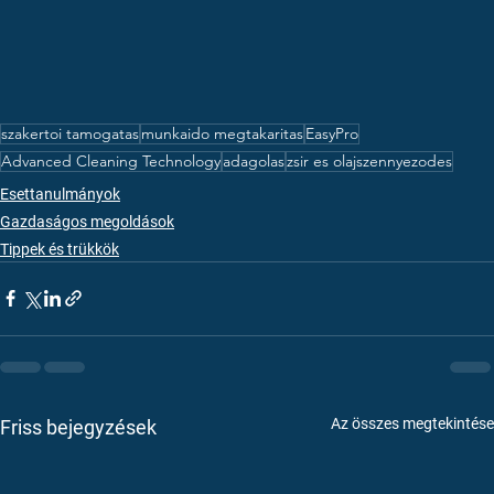
szakertoi tamogatas
munkaido megtakaritas
EasyPro
Advanced Cleaning Technology
adagolas
zsir es olajszennyezodes
Esettanulmányok
Gazdaságos megoldások
Tippek és trükkök
Az összes megtekintése
Friss bejegyzések