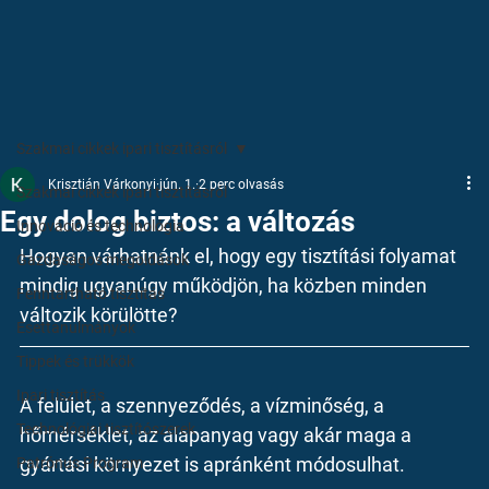
Szakmai cikkek ipari tisztításról
Krisztián Várkonyi
jún. 1.
2 perc olvasás
Szakmai cikkek ipari tisztításról
Egy dolog biztos: a változás
Innováció és technológia
Hogyan várhatnánk el, hogy egy tisztítási folyamat 
Gazdaságos megoldások
mindig ugyanúgy működjön, ha közben minden 
Fenntartható tisztítás
változik körülötte?
Esettanulmányok
Tippek és trükkök
Ipari tisztítás
A felület, a szennyeződés, a vízminőség, a 
Technológiai tisztítószerek
hőmérséklet, az alapanyag vagy akár maga a 
gyártási környezet is apránként módosulhat.
Patrónus Program