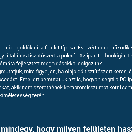
ipari olajoldóknál a felület típusa. És ezért nem működik 
 általános tisztítószert a polcról. Az ipari technológiai tis
oblémára fejlesztett megoldásokkal dolgozunk.
tatjuk, mire figyeljen, ha olajoldó tisztítószert keres, 
rosodást. Emellett bemutatjuk azt is, hogyan segíti a PC-ip
kat, akik nem szeretnének kompromisszumot kötni sem
kíméletesség terén.
 mindegy, hogy milyen felületen has