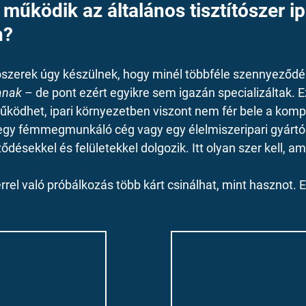
működik az általános tisztítószer ip
n?
ítószerek úgy készülnek, hogy minél többféle szennyeződé
anak
 – de pont ezért egyikre sem igazán specializáltak. E
ködhet, ipari környezetben viszont nem fér bele a ko
 egy fémmegmunkáló cég vagy egy élelmiszeripari gyártó
ésekkel és felületekkel dolgozik. Itt olyan szer kell, am
rel való próbálkozás több kárt csinálhat, mint hasznot. E