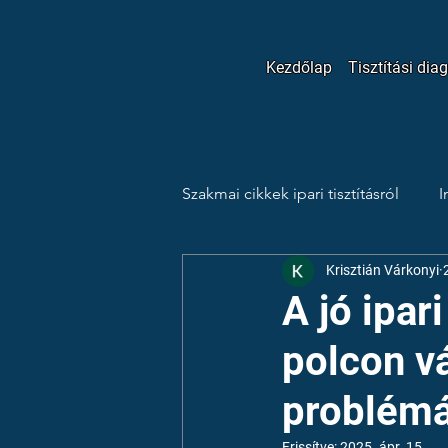
Kezdőlap
Tisztítási dia
Szakmai cikkek ipari tisztításról
I
Krisztián Várkonyi
Esettanulmányok
Tippek é
A jó ipar
polcon v
problémá
Frissítve:
2025. ápr. 15.