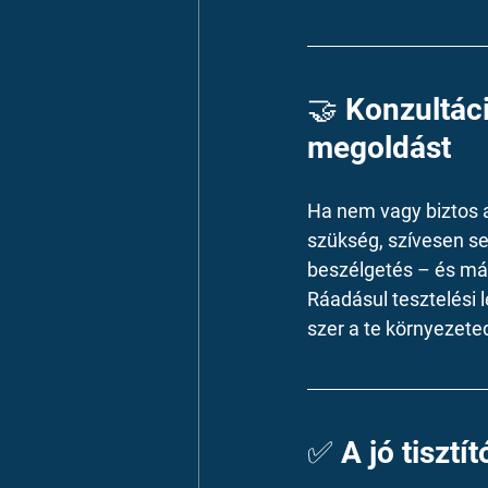
🤝 Konzultáci
megoldást
Ha nem vagy biztos a
szükség, szívesen se
beszélgetés – és má
Ráadásul tesztelési l
szer a te környezet
✅ A jó tisztí