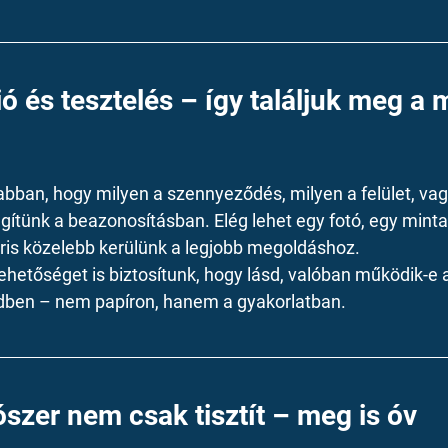
ó és tesztelés – így találjuk meg a 
bban, hogy milyen a szennyeződés, milyen a felület, vag
gítünk a beazonosításban. Elég lehet egy fotó, egy minta
ris közelebb kerülünk a legjobb megoldáshoz.
ehetőséget is biztosítunk, hogy lásd, valóban működik-e a
edben – nem papíron, hanem a gyakorlatban.
tószer nem csak tisztít – meg is óv