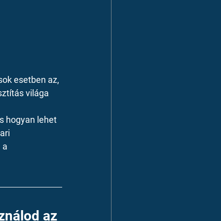
sok esetben az, 
ztítás világa 
és hogyan lehet 
ari 
 a 
ználod az 