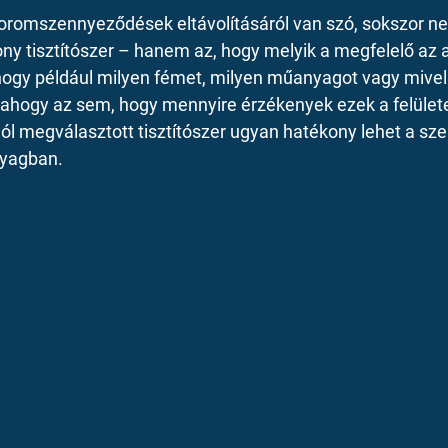
 koromszennyeződések eltávolításáról van szó, sokszor ne
ny tisztítószer – hanem az, hogy melyik a megfelelő az ad
ogy például milyen fémet, milyen műanyagot vagy mivel 
k, ahogy az sem, hogy mennyire érzékenyek ezek a felülete
ól megválasztott tisztítószer ugyan hatékony lehet a sz
nyagban.