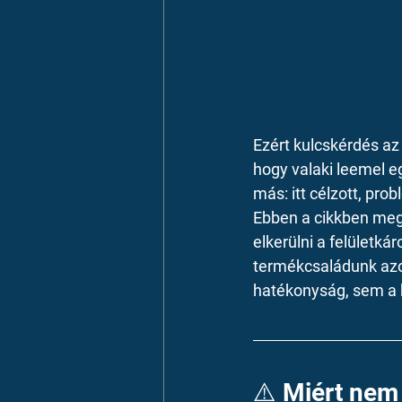
Ezért kulcskérdés az 
hogy valaki leemel egy
más: itt célzott, pr
Ebben a cikkben megmu
elkerülni a felületká
termékcsaládunk azo
hatékonyság, sem a 
⚠️ Miért nem