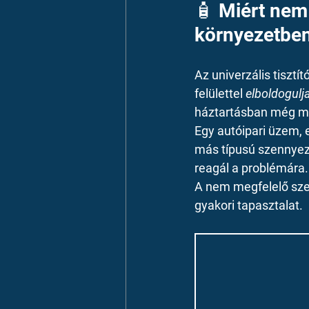
🧴 Miért nem 
környezetbe
Az univerzális tiszt
felülettel 
elboldogulj
háztartásban még mű
Egy autóipari üzem,
más típusú szennyeződ
reagál a problémára.
A nem megfelelő szer
gyakori tapasztalat. 