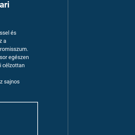
ari 
ssel és 
z a 
mpromisszum.
sor egészen 
i célzottan 
z sajnos 