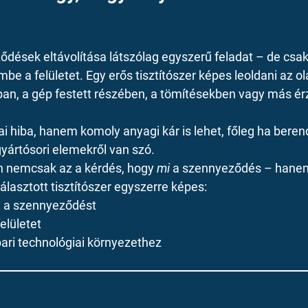
ződések eltávolítása látszólag egyszerű feladat – de csak
e a felületet. Egy erős tisztítószer képes leoldani az ol
tban, a gép festett részében, a tömítésekben vagy más é
i hiba, hanem komoly anyagi kár is lehet, főleg ha beren
gyártósori elemekről van szó.
án nemcsak az a kérdés, hogy 
mi
 a szennyeződés – hanem 
álasztott tisztítószer egyszerre képes:
i a szennyeződést
elületet
ipari technológiai környezethez