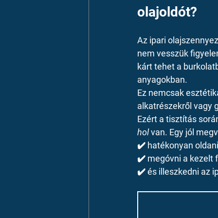
olajoldót?
Az ipari olajszennye
nem vesszük figyelemb
kárt tehet a burkola
anyagokban.
Ez nemcsak esztétika
alkatrészekről vagy 
Ezért a tisztítás sor
hol
 van. Egy jól megv
✔️ hatékonyan oldan
✔️ megóvni a kezelt f
✔️ és illeszkedni az 