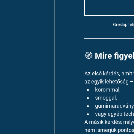
Greslap fe
🧭 Mire figyel
Az első kérdés, amit 
az egyik lehetőség –
korommal,
smoggal,
gumimaradványo
vagy egyéb tech
A másik kérdés: milye
nem ismerjük pontosa