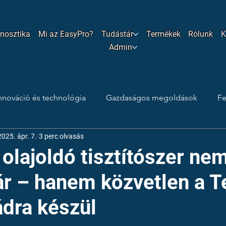
gnosztika
Mi az EasyPro?
Tudástár
Termékek
Rólunk
K
Admin
nnováció és technológia
Gazdaságos megoldások
Fe
2025. ápr. 7.
3 perc olvasás
s trükkök
Ipari tisztítás
Technológiai tisztítószerek
i olajoldó tisztítószer ne
ár – hanem közvetlen a T
dra készül