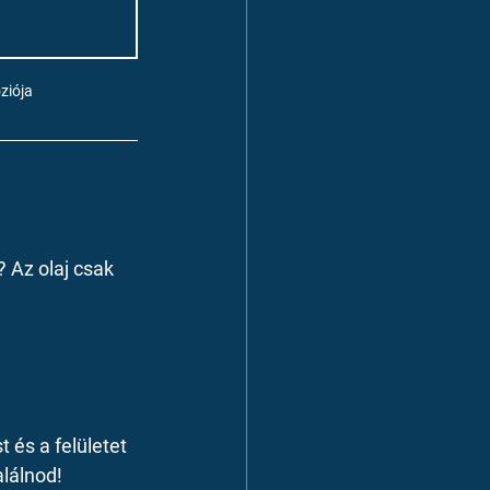
ziója
? Az olaj csak 
 és a felületet 
alálnod!