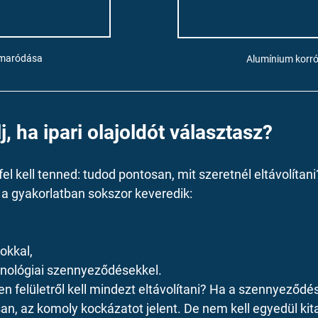
lmaródása
Alumínium korró
j, ha ipari olajoldót választasz?
fel kell tenned: tudod pontosan, mit szeretnél eltávolítani
 a gyakorlatban sokszor keveredik:
kkal,
nológiai szennyeződésekkel.
n felületről kell mindezt eltávolítani? Ha a szennyeződést
n, az komoly kockázatot jelent. De nem kell egyedül kit