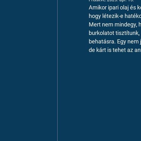
Amikor ipari olaj és
hogy létezik-e hatéko
Mert nem mindegy, h
burkolatot tisztítun
behatásra. Egy nem j
de kárt is tehet az a