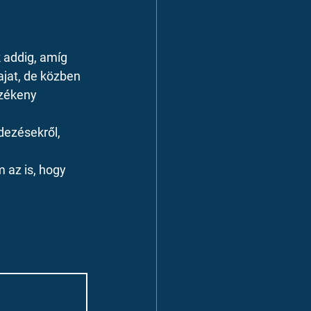
 addig, amíg 
ajat, de közben 
rzékeny 
dezésekről, 
az is, hogy 