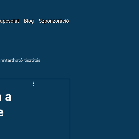
apcsolat
Blog
Szponzoráció
nntartható tisztítás
Patrónus Program
Vlog
m a
e